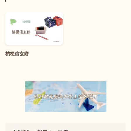
桔梗信玄餅