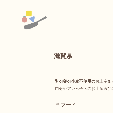
滋賀県
乳or卵or小麦不使用
のお土産ま
自分やアレっ子へのお土産選び
フード